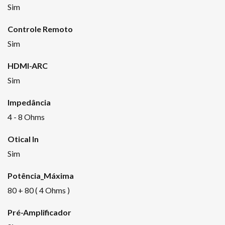
Sim
Controle Remoto
Sim
HDMI-ARC
Sim
Impedância
4 - 8 Ohms
Otical In
Sim
Potência_Máxima
80 + 80 ( 4 Ohms )
Pré-Amplificador