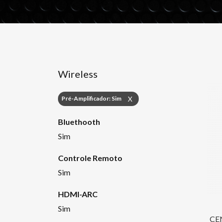
Wireless
Pré-Amplificador: Sim
X
Bluethooth
Sim
Controle Remoto
Sim
HDMI-ARC
Sim
CE