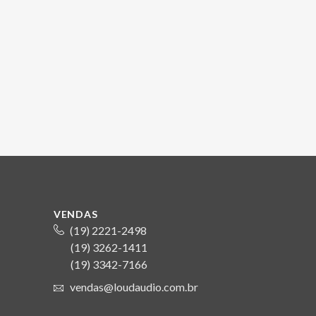
VENDAS
(19) 2221-2498
(19) 3262-1411
S
(19) 3342-7166
vendas@loudaudio.com.br