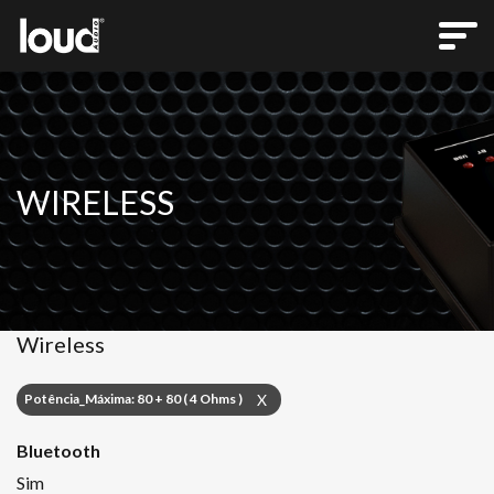
WIRELESS
Wireless
Potência_Máxima: 80 + 80 ( 4 Ohms )
X
Bluetooth
Sim