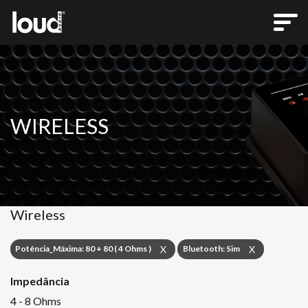
WIRELESS
Wireless
Potência_Máxima: 80 + 80 ( 4 Ohms )
Bluetooth: Sim
X
X
Impedância
4 - 8 Ohms