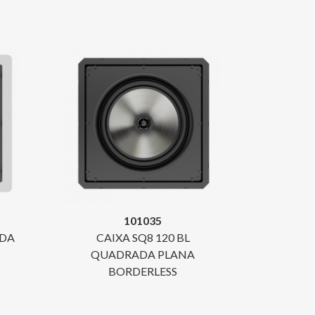
101035
ADA
CAIXA SQ8 120 BL
QUADRADA PLANA
BORDERLESS