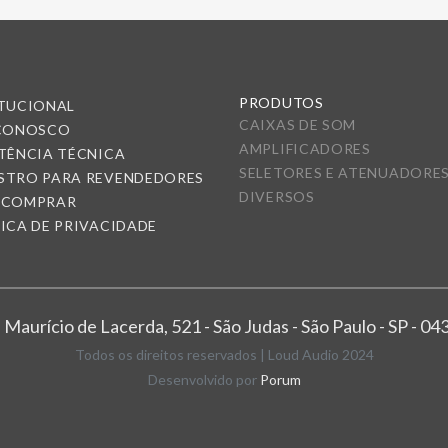
PRODUTOS
ITUCIONAL
CAIXAS DE SOM
 CONOSCO
AMPLIFICADORES
TÊNCIA TÉCNICA
SELETORES E ATENUADORE
STRO PARA REVENDEDORES
DIVERSOS
 COMPRAR
ICA DE PRIVACIDADE
 Maurício de Lacerda, 521 - São Judas - São Paulo - SP - 0
Todos os direitos reservados | Loud Audio 2024
Desenvolvido por
Porum