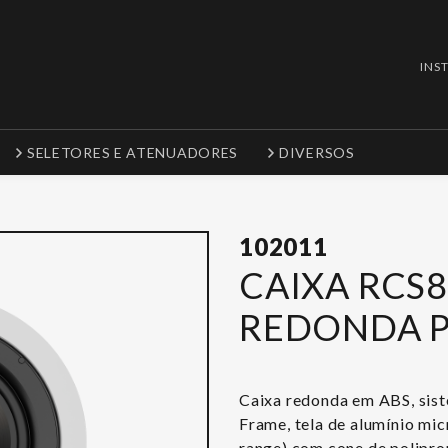
INS
SELETORES E ATENUADORES
DIVERSOS
102011
CAIXA RCS8
REDONDA 
Caixa redonda em ABS, sis
Frame, tela de alumínio mic
range) com cone de poliprop