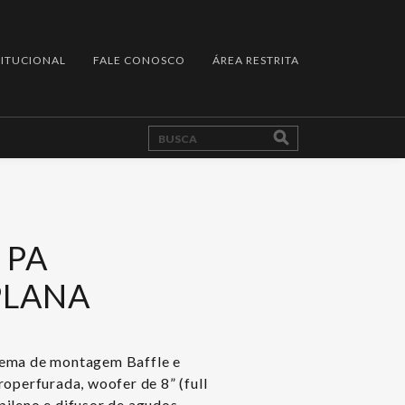
TITUCIONAL
FALE CONOSCO
ÁREA RESTRITA
 PA
PLANA
tema de montagem Baffle e
roperfurada, woofer de 8” (full
ileno e difusor de agudos.