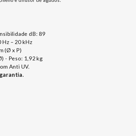
nsibilidade dB: 89
 Hz – 20 kHz
 (Ø x P)
) - Peso: 1,92 kg
com Anti UV.
garantia.