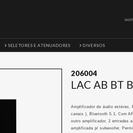
INS
SELETORES E ATENUADORES
DIVERSOS
206004
LAC AB BT 
Amplificador de áudio estéreo,
canais ), Bluetooth 5.1, Com A
outro amplificador, 2 entradas a
amplificada p/ subwoofer, Perm