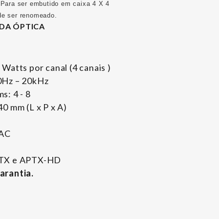
. Para ser embutido em caixa 4 X 4
ode ser renomeado.
DA ÓPTICA
Watts por canal (4 canais )
0Hz – 20kHz
s: 4 - 8
0 mm (L x P x A)
VAC
PTX e APTX-HD
arantia.