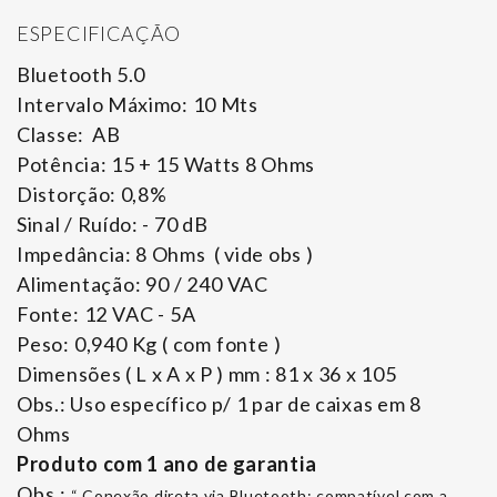
ESPECIFICAÇÃO
Bluetooth 5.0
Intervalo Máximo: 10 Mts
Classe: AB
Potência: 15 + 15 Watts 8 Ohms
Distorção: 0,8%
Sinal / Ruído: - 70 dB
Impedância: 8 Ohms ( vide obs )
Alimentação: 90 / 240 VAC
Fonte: 12 VAC - 5A
Peso: 0,940 Kg ( com fonte )
Dimensões ( L x A x P ) mm : 81 x 36 x 105
Obs.: Uso específico p/ 1 par de caixas em 8
Ohms
Produto com 1 ano de garantia
Obs.:
“ Conexão direta via Bluetooth: compatível com a