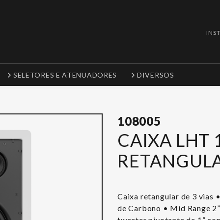
INS
SELETORES E ATENUADORES
DIVERSOS
108005
CAIXA LHT 
RETANGULA
Caixa retangular de 3 vias 
de Carbono • Mid Range 2”
tweeter pivotante de 1” co