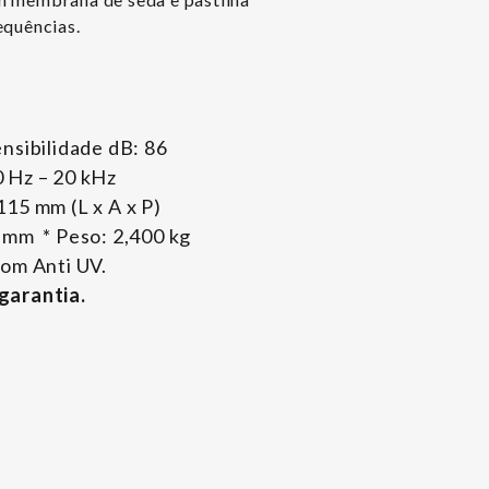
equências.
nsibilidade dB: 86
 Hz – 20 kHz
15 mm (L x A x P)
 mm * Peso: 2,400 kg
com Anti UV.
garantia.