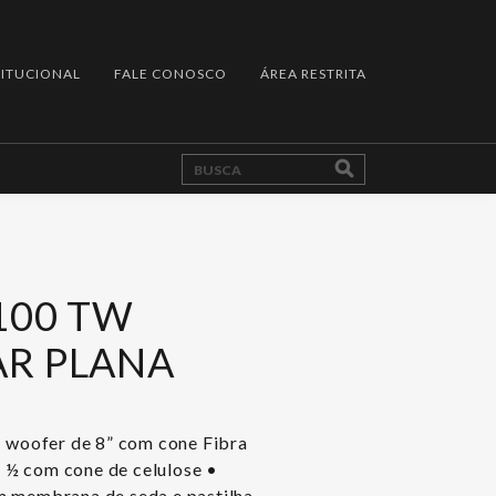
TITUCIONAL
FALE CONOSCO
ÁREA RESTRITA
100 TW
R PLANA
• woofer de 8” com cone Fibra
 ½ com cone de celulose •
m membrana de seda e pastilha