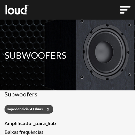
SUBWOOFERS
Subwoofers
Impedênaicia: 4 Ohms
X
Amplificador_para_Sub
Baixas frequências