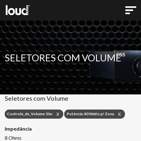
SELETORES COM VOLUME
Seletores com Volume
Controle_de_Volume: Sim
Potência: 80 Watts p/ Zona
X
X
Impedância
8 Ohms