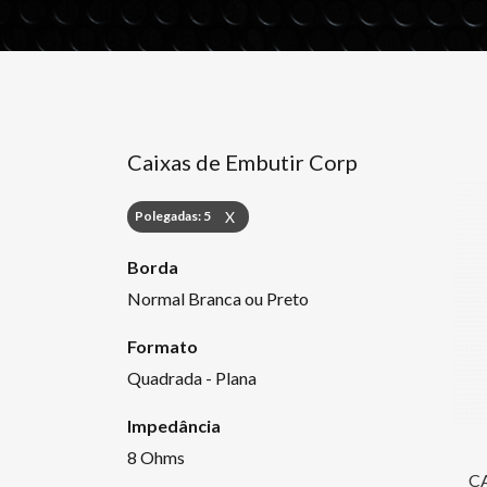
Caixas de Embutir Corp
Polegadas: 5
X
Borda
Normal Branca ou Preto
Formato
Quadrada - Plana
Impedância
8 Ohms
C