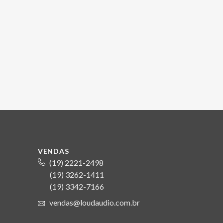
VENDAS
(19) 2221-2498
(19) 3262-1411
S
(19) 3342-7166
vendas@loudaudio.com.br