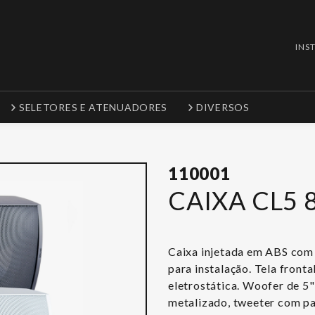
INS
SELETORES E ATENUADORES
DIVERSOS
110001
CAIXA CL5 
Caixa injetada em ABS com 
para instalação. Tela front
eletrostática. Woofer de 5
metalizado, tweeter com pa