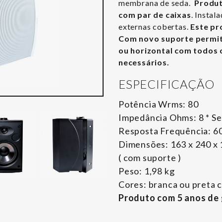
membrana de seda.
Produ
com par de caixas
. Instal
externas cobertas.
Este pr
Com novo suporte permiti
ou horizontal com todos 
necessários.
ESPECIFICAÇÃO
Potência Wrms: 80
Impedância Ohms: 8 * Se
Resposta Frequência: 60
Dimensões: 163 x 240 x 1
( com suporte )
Peso: 1,98 kg
Cores: branca ou preta 
Produto com 5 anos de 