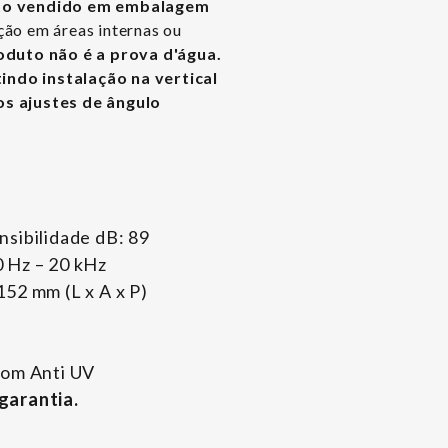
to vendido em embalagem
ação em áreas internas ou
oduto não é a prova d'água.
ndo instalação na vertical
os ajustes de ângulo
nsibilidade dB: 89
 Hz – 20 kHz
52 mm (L x A x P)
com Anti UV
garantia.