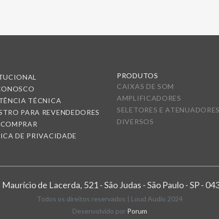
PRODUTOS
ITUCIONAL
CAIXAS DE SOM
 CONOSCO
AMPLIFICADORES
TÊNCIA TÉCNICA
SELETORES E ATENUADORE
STRO PARA REVENDEDORES
DIVERSOS
 COMPRAR
ICA DE PRIVACIDADE
 Maurício de Lacerda, 521 - São Judas - São Paulo - SP - 0
Todos os direitos reservados | Loud Audio 2024
Desenvolvido por
Porum