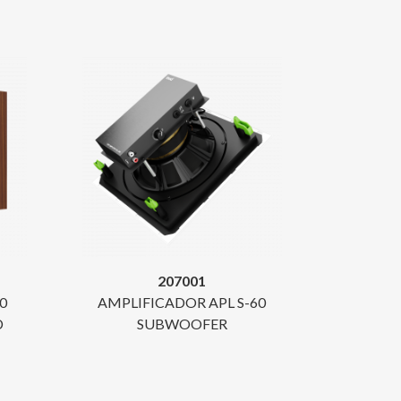
207001
0
AMPLIFICADOR APL S-60
D
SUBWOOFER