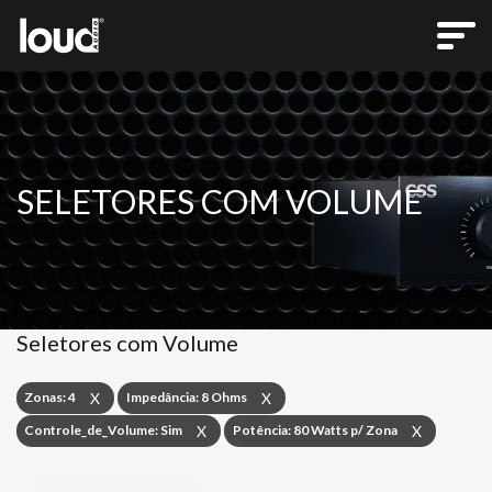
SELETORES COM VOLUME
Seletores com Volume
Zonas: 4
Impedância: 8 Ohms
X
X
Controle_de_Volume: Sim
Potência: 80 Watts p/ Zona
X
X