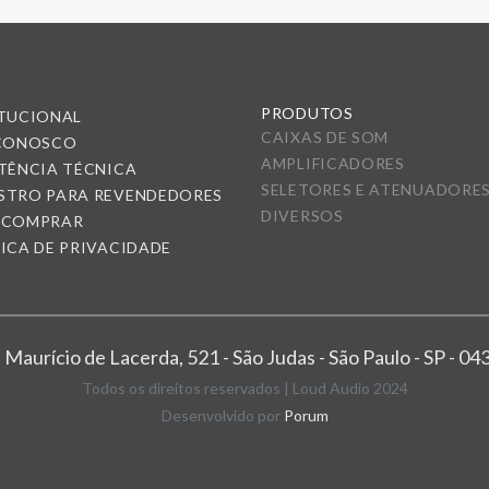
PRODUTOS
ITUCIONAL
CAIXAS DE SOM
 CONOSCO
AMPLIFICADORES
TÊNCIA TÉCNICA
SELETORES E ATENUADORE
STRO PARA REVENDEDORES
DIVERSOS
 COMPRAR
ICA DE PRIVACIDADE
 Maurício de Lacerda, 521 - São Judas - São Paulo - SP - 0
Todos os direitos reservados | Loud Audio 2024
Desenvolvido por
Porum